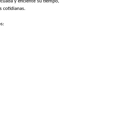
cuada y eficiente su tiempo,
s cotidianas.
s: